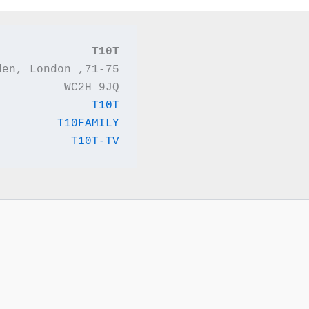
T10T
71-75, Shelton Street, Covent Garden, London,
WC2H 9JQ
T10T
T10FAMILY
T10T-TV