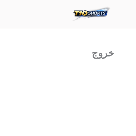
خطي
لى
لمحتوى
خروج