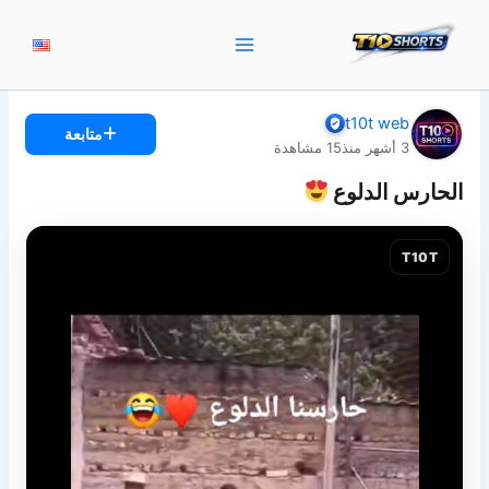
خطي
لى
لمحتوى
t10t web
متابعة
3 أشهر منذ
15
مشاهدة
الحارس الدلوع
T10T