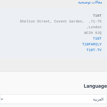
مقالات توضيحية
T10T
71-75, Shelton Street, Covent Garden, 
London,
WC2H 9JQ
T10T
T10FAMILY
T10T-TV
Language
Languag