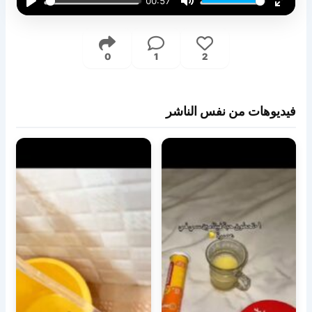
00:57
Play
Mute
Enter
fullsc
0
1
2
فيديوهات من نفس الناشر