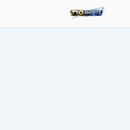
خطي
لى
لمحتوى