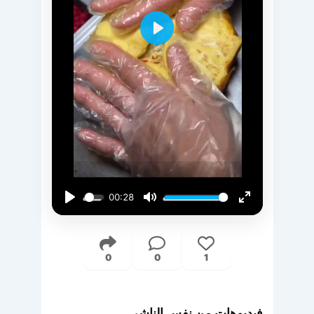
Play
00:28
Play
Mute
Enter
fullscreen
0
0
1
فيديوهات من نفس الناشر