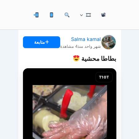
🎞
📽
Salma kamal
متابعة
شهر واحد منذ
4
مشاهدة
بطاطا محشية
T10T