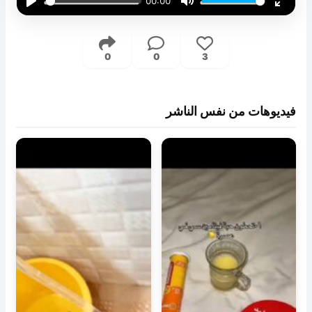
00:00
Play
Mute
Enter
fullsc
0
0
3
فيديوهات من نفس الناشر