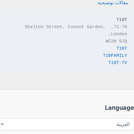
مقالات توضيحية
T10T
71-75, Shelton Street, Covent Garden, 
London,
WC2H 9JQ
T10T
T10FAMILY
T10T-TV
Language
Languag