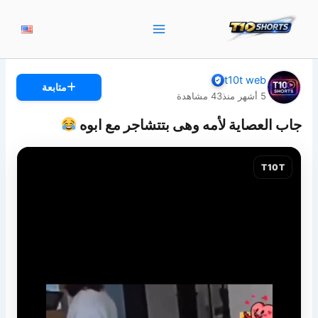
خطي
لى
لمحتوى
t10t web
متابعة
5 أشهر منذ
43
مشاهدة
جاب العصاية لأمه وهى بتتشاجر مع ابوه
T10T