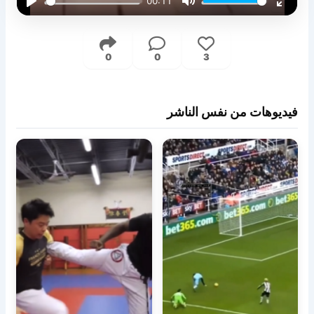
00:11
Play
Mute
Enter
fullsc
0
0
3
فيديوهات من نفس الناشر