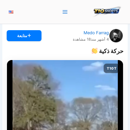
خطي
لى
لمحتوى
Medo Farrag
متابعة
4 أشهر منذ
18
مشاهدة
حركة ذكية
T10T