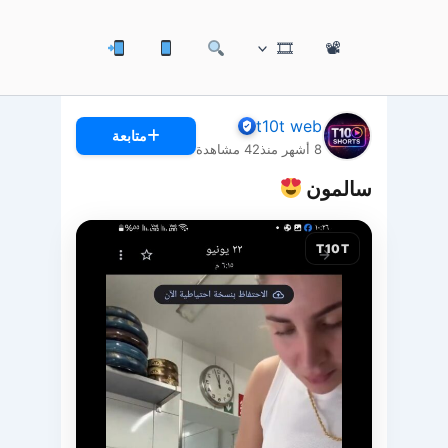
🎞
📽
t10t web
متابعة
8 أشهر منذ
42
مشاهدة
سالمون
T10T