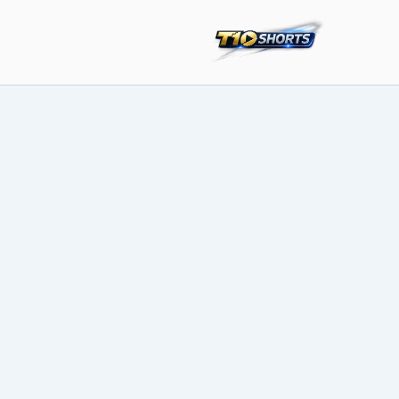
خطي
لى
لمحتوى