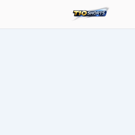
خطي
لى
لمحتوى