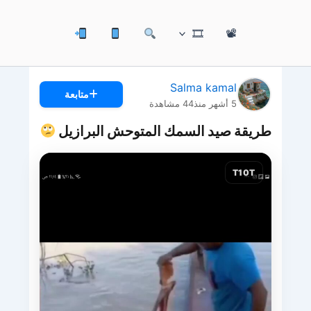
🎞
📽
Salma kamal
متابعة
5 أشهر منذ
44
مشاهدة
طريقة صيد السمك المتوحش البرازيل
T10T