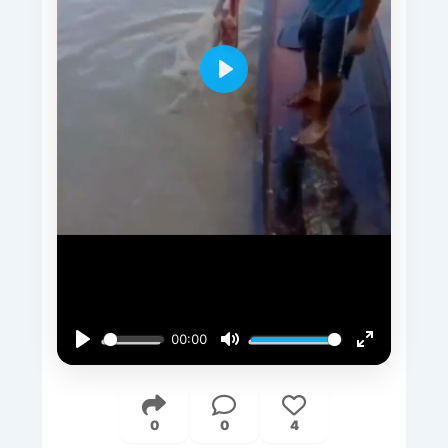
Play
00:00
Play
Mute
Enter
fullscreen
0
0
4