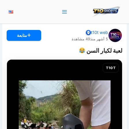
خطي
لى
لمحتوى
t10t web
متابعة
5 أشهر منذ
49
مشاهدة
لعبة لكبار السن
T10T