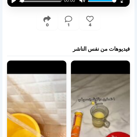
00:00
Play
Mute
Enter
fullsc
0
1
4
فيديوهات من نفس الناشر