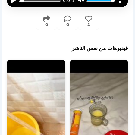
00:00
Play
Mute
Enter
fullsc
0
0
2
فيديوهات من نفس الناشر