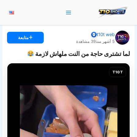
خطي
لى
لمحتوى
t10t web
متابعة
5 أشهر منذ
39
مشاهدة
لما تشترى حاجة من النت ملهاش لازمة
T10T