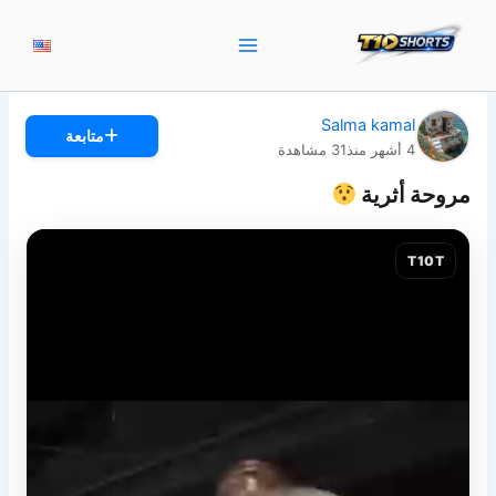
خطي
لى
لمحتوى
Salma kamal
متابعة
4 أشهر منذ
31
مشاهدة
مروحة أثرية
T10T