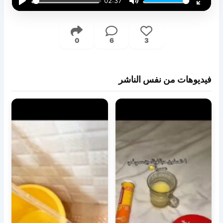
02:37
Play
Mute
Enter
fullsc
0
6
3
فيديوهات من نفس الناشر