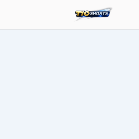
خطي
لى
لمحتوى