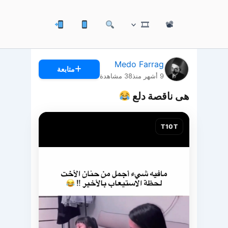
🎞
📽
Medo Farrag
متابعة
9 أشهر منذ
38
مشاهدة
هى ناقصة دلع
T10T