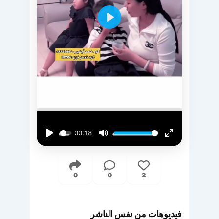
Play
00:18
Play
Mute
Enter
fullscreen
0
0
2
فيديوهات من نفس الناشر